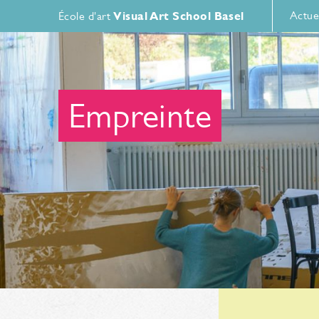
Actue
École d'art
Visual Art School Basel
Empreinte