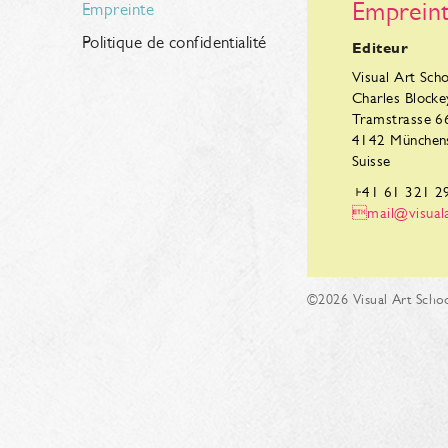
Emprein
Empreinte
Politique de confidentialité
Editeur
Visual Art Sch
Charles Blocke
Tramstrasse 6
4142 Münchens
Suisse
+41 61 321 2
mail@visuala
©2026 Visual Art Scho