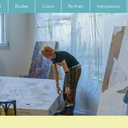
l
Études
Cours
Portrait
Impressions