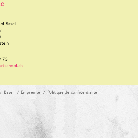
te
ool Basel
y
6
tein
9 75
rtschool.ch
ol Basel
Empreinte
Politique de confidentialité