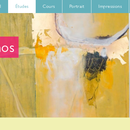
l
Études
Cours
Portrait
Impressions
os