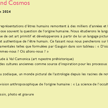
and Cosmos
in 2024
représentations d’êtres humains remontent à des milliers d'années et l
pose souvent la question de l'origine humaine. Nous étudierons le lang
e de cet art primitif et développerons à partir de lui un langage pictur
t authentique de l’être humain. Ce faisant nous nous pencherons sur 
amentales telles que formulées par Gauguin dans son tableau : « D'o
mmes-nous ? Où allons-nous ? »
ude à Val Camonica (art rupestre préhistorique)
des cultures anciennes comme source d'inspiration pour les processus
du zodiaque, un monde pictural de l'astrologie depuis les racines de no
 vision anthroposophique de l'origine humaine : « La science de l’occul
essin, photo et gravure