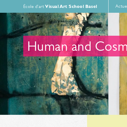
Actue
École d'art
Visual Art School Basel
Human and Cosm