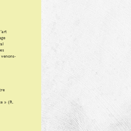
'art
age
al
les
ù venons-
tre
te » (R.